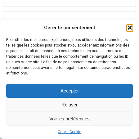
BÂTIMENT
Gérer le consentement
blognotesdelouise.fr Info vue par Louise​
: Astuces maison & Actu
Pour offrir les meilleures expériences, nous utilisons des technologies
telles que les cookies pour stocker et/ou accéder aux informations des
Alain
19 juillet 2026
appareils. Le fait de consentir à ces technologies nous permettra de
traiter des données telles que le comportement de navigation ou les ID
uniques sur ce site. Le fait de ne pas consentir ou de retirer son
consentement peut avoir un effet négatif sur certaines caractéristiques
et fonctions.
Accepter
Refuser
Voir les préférences
Cookie
Cookie
blognotesdelouise.fr : Info vue par louise Idées