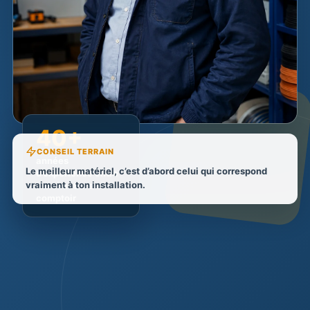
40+
CONSEIL TERRAIN
années
Le meilleur matériel, c’est d’abord celui qui correspond
d’expérience entre
vraiment à ton installation.
les chantiers et le
comptoir