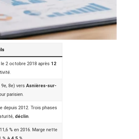
ls
e le 2 octobre 2018 après
12
ivité.
9e, 8e) vers
Asnières-sur-
ur parisien.
ge depuis 2012. Trois phases
aturité,
déclin
.
 11,6 % en 2016. Marge nette
1 % à 4,5 %
.