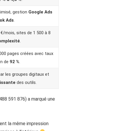
timisé, gestion
Google Ads
ok Ads
.
/mois, sites de 1 500 à 8
omplexité
.
 000 pages créées avec taux
on de
92 %
.
r les groupes digitaux et
issante
des outils.
488 591 876) a marqué une
ement la même impression