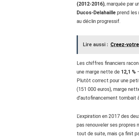
(2012-2016)
, marquée par u
Ducos-Delahaille
prend les r
au déclin progressif.
Lire aussi :
Creez-votre-
Les chiffres financiers racon
une marge nette de
12,1 %
—
Plutôt correct pour une peti
(151 000 euros), marge nette 
d’autofinancement tombait à 7
L’expiration en 2017 des d
pas renouveler ses propres m
tout de suite, mais ça finit p