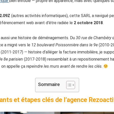
rique
bien enroulé — propre en apparence, mais avec quelques surp
2.09Z
(autres activités informatiques), cette SARL a navigué p
 référencement web avant d’être radiée le
2 octobre 2018
.
st aussi une histoire de déménagements. Du
30 rue de Chambéry d
e a migré vers le
12 boulevard Poissonnière dans le 9e
(2010-20
(2011-2017) — histoire d’alléger la facture immobilière, je supp
e 8e parisien
(2017-2018) ressemblait à un repositionnement h
r, on appelle ça
repeindre les murs avant de rendre les clés
.
Sommaire
eants et étapes clés de l’agence Rezoacti