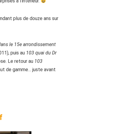
rises à l’intérieur.
endant plus de douze ans sur
ans le 15e arrondissement
11), puis au
103 quai du Dr
ose. Le retour au
103
aut de gamme… juste avant
f