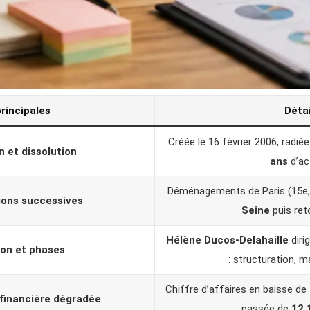
principales
Détai
Créée le 16 février 2006, radié
 et dissolution
ans
d’act
Déménagements de Paris (15e, 
ions successives
Seine
puis reto
Hélène Ducos-Delahaille
diri
ion et phases
: structuration, m
Chiffre d’affaires en baisse de
financière dégradée
passée de
12,