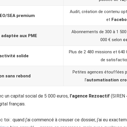
Audit, création de contenu op
SEO/SEA premium
et
Facebo
Abonnements de 300 à 1 500 €
n adaptée aux PME
000 € selon
c
Plus de 2 480 missions et 640
activité solide
de satisfacti
Petites agences étouffées pa
ion sans rebond
l’
automatisation cro
c un capital social de 5 000 euros,
l’agence
Rezoactif
(SIREN 
tal français.
ec toi : quand j’ai commencé à creuser ce dossier, j’ai eu exact