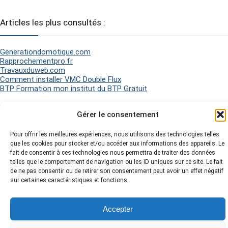
Articles les plus consultés :
Generationdomotique.com
Rapprochementpro.fr
Travauxduweb.com
Comment installer VMC Double Flux
BTP Formation mon institut du BTP Gratuit
Gérer le consentement
2026 Matel Electricité - Tous droits réservés -
Mentions légales
-
Politique de Cookies
-
Plan du site
-
Pour offrir les meilleures expériences, nous utilisons des technologies telles
que les cookies pour stocker et/ou accéder aux informations des appareils. Le
fait de consentir à ces technologies nous permettra de traiter des données
telles que le comportement de navigation ou les ID uniques sur ce site. Le fait
de ne pas consentir ou de retirer son consentement peut avoir un effet négatif
sur certaines caractéristiques et fonctions.
Accepter