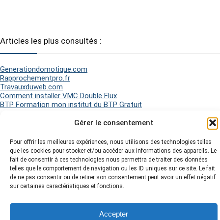
Articles les plus consultés :
Generationdomotique.com
Rapprochementpro.fr
Travauxduweb.com
Comment installer VMC Double Flux
BTP Formation mon institut du BTP Gratuit
Gérer le consentement
2026 Matel Electricité - Tous droits réservés -
Mentions légales
-
Pour offrir les meilleures expériences, nous utilisons des technologies telles
Politique de Cookies
-
Plan du site
-
que les cookies pour stocker et/ou accéder aux informations des appareils. Le
fait de consentir à ces technologies nous permettra de traiter des données
telles que le comportement de navigation ou les ID uniques sur ce site. Le fait
de ne pas consentir ou de retirer son consentement peut avoir un effet négatif
sur certaines caractéristiques et fonctions.
Accepter