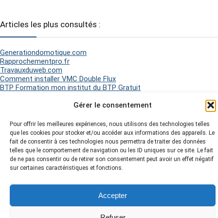
Articles les plus consultés :
Generationdomotique.com
Rapprochementpro.fr
Travauxduweb.com
Comment installer VMC Double Flux
BTP Formation mon institut du BTP Gratuit
Gérer le consentement
2026 Matel Electricité - Tous droits réservés -
Mentions légales
-
Pour offrir les meilleures expériences, nous utilisons des technologies telles
Politique de Cookies
-
Plan du site
-
que les cookies pour stocker et/ou accéder aux informations des appareils. Le
fait de consentir à ces technologies nous permettra de traiter des données
telles que le comportement de navigation ou les ID uniques sur ce site. Le fait
de ne pas consentir ou de retirer son consentement peut avoir un effet négatif
sur certaines caractéristiques et fonctions.
Accepter
Refuser