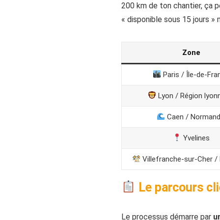
200 km de ton chantier, ça pe
« disponible sous 15 jours » m
Zone
Paris / Île-de-Fra
Lyon / Région lyon
Caen / Normand
Yvelines
Villefranche-sur-Cher /
Le parcours cli
Le processus démarre par
u