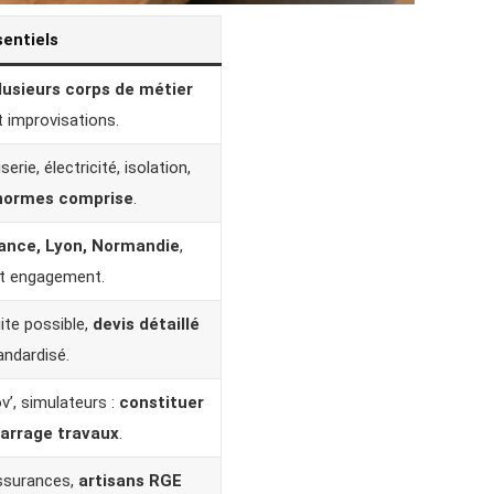
sentiels
plusieurs corps de métier
t improvisations.
erie, électricité, isolation,
normes comprise
.
France, Lyon, Normandie
,
nt engagement.
uite possible,
devis détaillé
andardisé.
v’, simulateurs :
constituer
arrage travaux
.
assurances,
artisans RGE