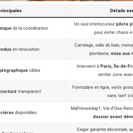
principales
Détails es
Un seul interlocuteur
pilote 
unique
de la coordination
pour éviter chaos e
Carrelage, salle de bain, menuis
endus
en rénovation
plomberie,
mise aux 
Intervient à
Paris, Île-de-
géographique
ciblée
vérifier zone ava
Formulaire en ligne, visite grat
tructuré
transparent
sans tarif st
MaPrimeAdapt’, Val d’Oise Reno
ncières
disponibles
dossier avant dém
Exiger garantie décennale, 