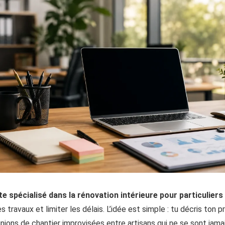
te spécialisé dans la rénovation intérieure pour particulie
s travaux et limiter les délais. L’idée est simple : tu décris ton 
éunions de chantier improvisées entre artisans qui ne se sont jamai