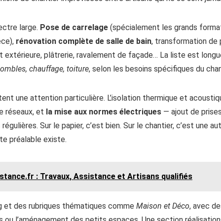
ectre large.
Pose de carrelage
(spécialement les grands forma
èce),
rénovation complète de salle de bain
, transformation de 
t extérieure, plâtrerie, ravalement de façade… La liste est longu
mbles, chauffage, toiture
, selon les besoins spécifiques du chan
ent une attention particulière. L’isolation thermique et acoustiq
e réseaux, et
la mise aux normes électriques
— ajout de prises
régulières. Sur le papier, c’est bien. Sur le chantier, c’est une au
te préalable existe.
tance.fr​ : Travaux, Assistance et Artisans qualifiés
log et des rubriques thématiques comme
Maison et Déco
, avec de
rs ou l’aménagement des petits espaces. Une section réalisatio