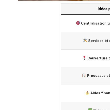
Idées 
Centralisation 
Services ét
Couverture 
Processus s
Aides fina