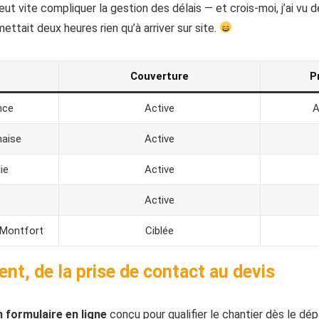
ut vite compliquer la gestion des délais — et crois-moi, j’ai vu de
ettait deux heures rien qu’à arriver sur site.
Couverture
P
nce
Active
A
naise
Active
ie
Active
Active
 Montfort
Ciblée
ent, de la prise de contact au devis
n formulaire en ligne
conçu pour qualifier le chantier dès le dép