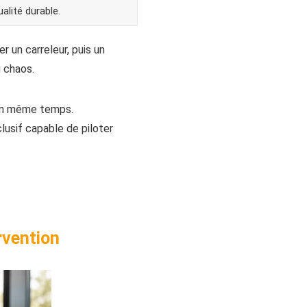
alité durable.
 un carreleur, puis un
u chaos.
s en même temps.
clusif capable de piloter
rvention