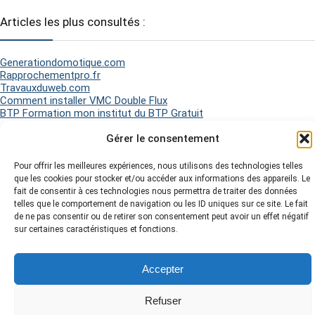
Articles les plus consultés :
Generationdomotique.com
Rapprochementpro.fr
Travauxduweb.com
Comment installer VMC Double Flux
BTP Formation mon institut du BTP Gratuit
Gérer le consentement
2026 Matel Electricité - Tous droits réservés -
Mentions légales
-
Pour offrir les meilleures expériences, nous utilisons des technologies telles
Politique de Cookies
-
Plan du site
-
que les cookies pour stocker et/ou accéder aux informations des appareils. Le
fait de consentir à ces technologies nous permettra de traiter des données
telles que le comportement de navigation ou les ID uniques sur ce site. Le fait
de ne pas consentir ou de retirer son consentement peut avoir un effet négatif
sur certaines caractéristiques et fonctions.
Accepter
Refuser