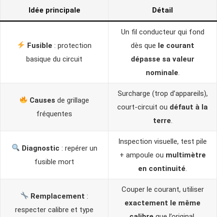
Idée principale
Détail
Un fil conducteur qui fond
Fusible
: protection
dès que
le courant
basique du circuit
dépasse sa valeur
nominale
.
Surcharge (trop d’appareils),
Causes
de grillage
court-circuit ou
défaut à la
fréquentes
terre
.
Inspection visuelle, test pile
Diagnostic
: repérer un
+ ampoule ou
multimètre
fusible mort
en continuité
.
Couper le courant, utiliser
Remplacement
:
exactement le même
respecter calibre et type
calibre
que l’original.