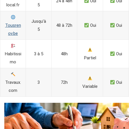
24 à 48h
Oui
Oui
local.fr
5
Jusqu’à
Tousren
48 à 72h
Oui
Oui
5
ov.be
Habitissi
3 à 5
48h
Oui
Partiel
mo
Travaux.
3
72h
Oui
Variable
com