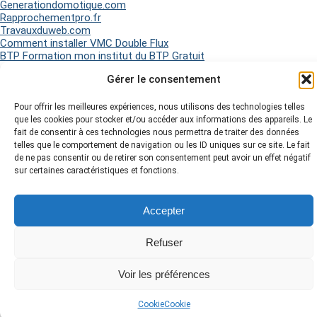
Generationdomotique.com
Rapprochementpro.fr
Travauxduweb.com
Comment installer VMC Double Flux
BTP Formation mon institut du BTP Gratuit
Gérer le consentement
2026 Matel Electricité - Tous droits réservés -
Mentions légales
-
Pour offrir les meilleures expériences, nous utilisons des technologies telles
Politique de Cookies
-
Plan du site
-
que les cookies pour stocker et/ou accéder aux informations des appareils. Le
fait de consentir à ces technologies nous permettra de traiter des données
telles que le comportement de navigation ou les ID uniques sur ce site. Le fait
de ne pas consentir ou de retirer son consentement peut avoir un effet négatif
sur certaines caractéristiques et fonctions.
Accepter
Refuser
Voir les préférences
Cookie
Cookie